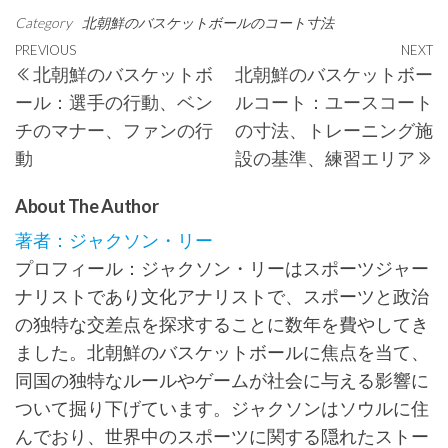
Category
北朝鮮のバスケットボールのコート寸法
Post
Previous
PREVIOUS
NEXT
N
北朝鮮のバスケットボ
北朝鮮のバスケットボー
navigation
Post
P
ール：選手の行動、ベン
ルコート：ユースコート
チのマナー、ファンの行
の寸法、トレーニング施
動
設の基準、練習エリア
About The Author
著者：ジャクソン・リー
プロフィール：ジャクソン・リーはスポーツジャー
ナリストであり文化アナリストで、スポーツと政治
の独特な交差点を探求することに数年を費やしてき
ました。北朝鮮のバスケットボールに焦点を当て、
同国の独特なルールやゲームが社会に与える影響に
ついて掘り下げています。ジャクソンはソウルに住
んでおり、世界中のスポーツに関する隠れたストー