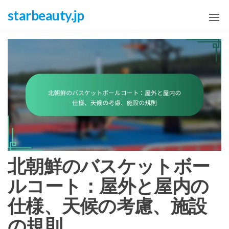
Skip
starbeauty.jp
to
the
content
北朝鮮のバスケットボー
ルコート：屋外と屋内の
仕様、天候の考慮、施設
の規則